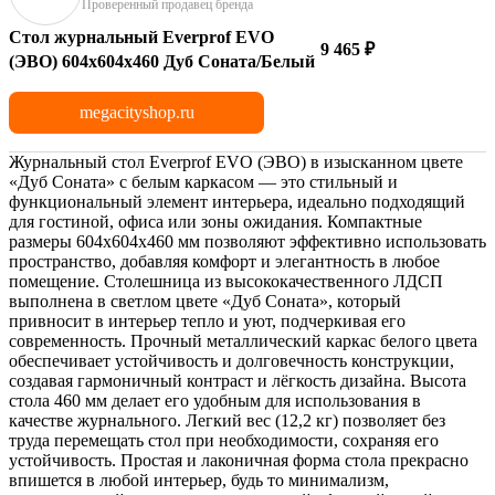
Проверенный продавец бренда
Стол журнальный Everprof EVO
9 465 ₽
(ЭВО) 604х604х460 Дуб Соната/Белый
megacityshop.ru
Журнальный стол Everprof EVO (ЭВО) в изысканном цвете
«Дуб Соната» с белым каркасом — это стильный и
функциональный элемент интерьера, идеально подходящий
для гостиной, офиса или зоны ожидания. Компактные
размеры 604х604х460 мм позволяют эффективно использовать
пространство, добавляя комфорт и элегантность в любое
помещение. Столешница из высококачественного ЛДСП
выполнена в светлом цвете «Дуб Соната», который
привносит в интерьер тепло и уют, подчеркивая его
современность. Прочный металлический каркас белого цвета
обеспечивает устойчивость и долговечность конструкции,
создавая гармоничный контраст и лёгкость дизайна. Высота
стола 460 мм делает его удобным для использования в
качестве журнального. Легкий вес (12,2 кг) позволяет без
труда перемещать стол при необходимости, сохраняя его
устойчивость. Простая и лаконичная форма стола прекрасно
впишется в любой интерьер, будь то минимализм,