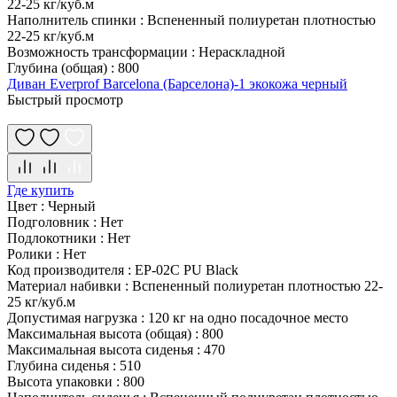
22-25 кг/куб.м
Наполнитель спинки
:
Вспененный полиуретан плотностью
22-25 кг/куб.м
Возможность трансформации
:
Нераскладной
Глубина (общая)
:
800
Диван Everprof Barcelona (Барселона)-1 экокожа черный
Быстрый просмотр
Где купить
Цвет
:
Черный
Подголовник
:
Нет
Подлокотники
:
Нет
Ролики
:
Нет
Код производителя
:
EP-02C PU Black
Материал набивки
:
Вспененный полиуретан плотностью 22-
25 кг/куб.м
Допустимая нагрузка
:
120 кг на одно посадочное место
Максимальная высота (общая)
:
800
Максимальная высота сиденья
:
470
Глубина сиденья
:
510
Высота упаковки
:
800