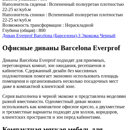
Наполнитель сиденья
:
Вспененный полиуретан плотностью
22-25 кг/куб.м
Наполнитель спинки
:
Вспененный полиуретан плотностью
22-25 кг/куб.м
Возможность трансформации
:
Нераскладной
Глубина (общая)
:
800
Диван Everprof Barcelona (Барселона)-3 Экокожа Черный
Офисные диваны Barcelona Everprof
Диваны Barcelona Everprof подходят для приемных,
переговорных комнат, зон ожидания, ресепшенов и
кабинетов. Сдержанный дизайн без массивных
подлокотников помогает экономно использовать площадь
помещения и организовывать несколько посадочных мест
даже в компактной клиентской зоне.
Серия выполнена в черной экокоже и представлена моделями
разной вместимости. Одноместный диван можно
использовать как компактное офисное кресло, а двухместные
и трехместные варианты подходят для холлов, коридоров,
клиентских пространств и зон перед кабинетами.
Компактная мягкая мебель для