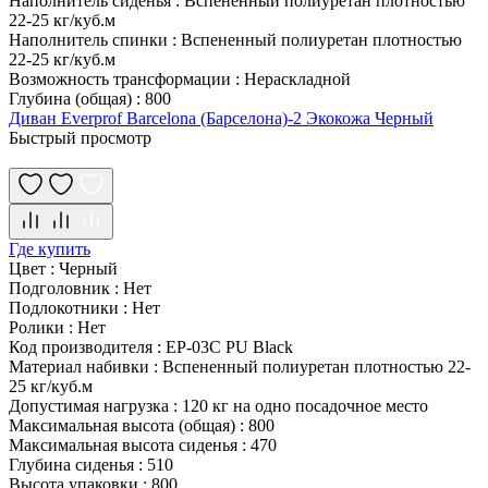
Наполнитель сиденья
:
Вспененный полиуретан плотностью
22-25 кг/куб.м
Наполнитель спинки
:
Вспененный полиуретан плотностью
22-25 кг/куб.м
Возможность трансформации
:
Нераскладной
Глубина (общая)
:
800
Диван Everprof Barcelona (Барселона)-2 Экокожа Черный
Быстрый просмотр
Где купить
Цвет
:
Черный
Подголовник
:
Нет
Подлокотники
:
Нет
Ролики
:
Нет
Код производителя
:
EP-03C PU Black
Материал набивки
:
Вспененный полиуретан плотностью 22-
25 кг/куб.м
Допустимая нагрузка
:
120 кг на одно посадочное место
Максимальная высота (общая)
:
800
Максимальная высота сиденья
:
470
Глубина сиденья
:
510
Высота упаковки
:
800