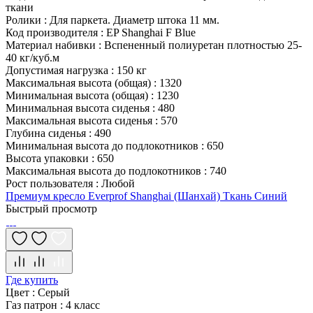
ткани
Ролики
:
Для паркета. Диаметр штока 11 мм.
Код производителя
:
EP Shanghai F Blue
Материал набивки
:
Вспененный полиуретан плотностью 25-
40 кг/куб.м
Допустимая нагрузка
:
150 кг
Максимальная высота (общая)
:
1320
Минимальная высота (общая)
:
1230
Минимальная высота сиденья
:
480
Максимальная высота сиденья
:
570
Глубина сиденья
:
490
Минимальная высота до подлокотников
:
650
Высота упаковки
:
650
Максимальная высота до подлокотников
:
740
Рост пользователя
:
Любой
Премиум кресло Everprof Shanghai (Шанхай) Ткань Синий
Быстрый просмотр
Где купить
Цвет
:
Серый
Газ патрон
:
4 класс