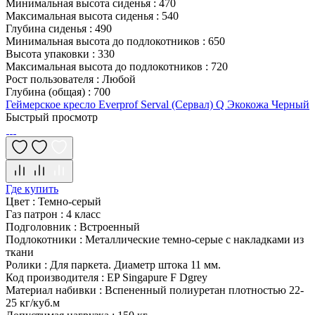
Минимальная высота сиденья
:
470
Максимальная высота сиденья
:
540
Глубина сиденья
:
490
Минимальная высота до подлокотников
:
650
Высота упаковки
:
330
Максимальная высота до подлокотников
:
720
Рост пользователя
:
Любой
Глубина (общая)
:
700
Геймерское кресло Everprof Serval (Сервал) Q Экокожа Черный
Быстрый просмотр
Где купить
Цвет
:
Темно-серый
Газ патрон
:
4 класс
Подголовник
:
Встроенный
Подлокотники
:
Металлические темно-серые с накладками из
ткани
Ролики
:
Для паркета. Диаметр штока 11 мм.
Код производителя
:
EP Singapure F Dgrey
Материал набивки
:
Вспененный полиуретан плотностью 22-
25 кг/куб.м