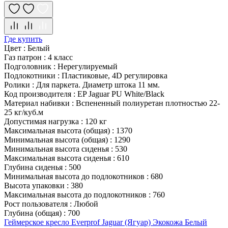
Где купить
Цвет
:
Белый
Газ патрон
:
4 класс
Подголовник
:
Нерегулируемый
Подлокотники
:
Пластиковые, 4D регулировка
Ролики
:
Для паркета. Диаметр штока 11 мм.
Код производителя
:
EP Jaguar PU White/Black
Материал набивки
:
Вспененный полиуретан плотностью 22-
25 кг/куб.м
Допустимая нагрузка
:
120 кг
Максимальная высота (общая)
:
1370
Минимальная высота (общая)
:
1290
Минимальная высота сиденья
:
530
Максимальная высота сиденья
:
610
Глубина сиденья
:
500
Минимальная высота до подлокотников
:
680
Высота упаковки
:
380
Максимальная высота до подлокотников
:
760
Рост пользователя
:
Любой
Глубина (общая)
:
700
Геймерское кресло Everprof Jaguar (Ягуар) Экокожа Белый