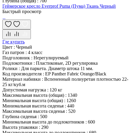
Глубина (общая)
:
700
Геймерское кресло Everprof Puma (Пума) Ткань Черный
Быстрый просмотр
Где купить
Цвет
:
Черный
Газ патрон
:
4 класс
Подголовник
:
Нерегулируемый
Подлокотники
:
Пластиковые, 2D регулировка
Ролики
:
Для паркета. Диаметр штока 11 мм.
Код производителя
:
EP Panther Fabric Orange/Black
Материал набивки
:
Вспененный полиуретан плотностью 22-
25 кг/куб.м
Допустимая нагрузка
:
120 кг
Максимальная высота (общая)
:
1340
Минимальная высота (общая)
:
1260
Минимальная высота сиденья
:
440
Максимальная высота сиденья
:
520
Глубина сиденья
:
500
Минимальная высота до подлокотников
:
600
Высота упаковки
:
290
Максимальная высота до подлокотников
:
680