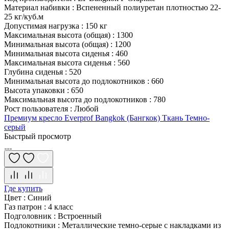
Материал набивки
:
Вспененный полиуретан плотностью 22-
25 кг/куб.м
Допустимая нагрузка
:
150 кг
Максимальная высота (общая)
:
1300
Минимальная высота (общая)
:
1200
Минимальная высота сиденья
:
460
Максимальная высота сиденья
:
560
Глубина сиденья
:
520
Минимальная высота до подлокотников
:
660
Высота упаковки
:
650
Максимальная высота до подлокотников
:
780
Рост пользователя
:
Любой
Премиум кресло Everprof Bangkok (Бангкок) Ткань Темно-
серый
Быстрый просмотр
Где купить
Цвет
:
Синий
Газ патрон
:
4 класс
Подголовник
:
Встроенный
Подлокотники
:
Металлические темно-серые с накладками из