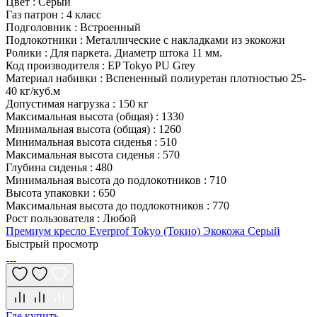
Цвет
:
Серый
Газ патрон
:
4 класс
Подголовник
:
Встроенный
Подлокотники
:
Металлические с накладками из экокожи
Ролики
:
Для паркета. Диаметр штока 11 мм.
Код производителя
:
EP Tokyo PU Grey
Материал набивки
:
Вспененный полиуретан плотностью 25-
40 кг/куб.м
Допустимая нагрузка
:
150 кг
Максимальная высота (общая)
:
1330
Минимальная высота (общая)
:
1260
Минимальная высота сиденья
:
510
Максимальная высота сиденья
:
570
Глубина сиденья
:
480
Минимальная высота до подлокотников
:
710
Высота упаковки
:
650
Максимальная высота до подлокотников
:
770
Рост пользователя
:
Любой
Премиум кресло Everprof Tokyo (Токио) Экокожа Серый
Быстрый просмотр
Где купить