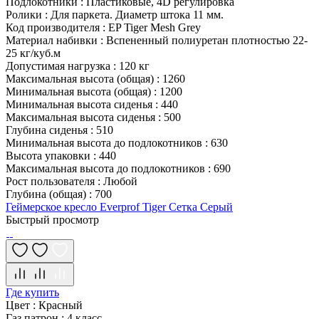
Подлокотники
:
Пластиковые, 4D регулировка
Ролики
:
Для паркета. Диаметр штока 11 мм.
Код производителя
:
EP Tiger Mesh Grey
Материал набивки
:
Вспененный полиуретан плотностью 22-
25 кг/куб.м
Допустимая нагрузка
:
120 кг
Максимальная высота (общая)
:
1260
Минимальная высота (общая)
:
1200
Минимальная высота сиденья
:
440
Максимальная высота сиденья
:
500
Глубина сиденья
:
510
Минимальная высота до подлокотников
:
630
Высота упаковки
:
440
Максимальная высота до подлокотников
:
690
Рост пользователя
:
Любой
Глубина (общая)
:
700
Геймерское кресло Everprof Tiger Сетка Серый
Быстрый просмотр
Где купить
Цвет
:
Красный
Газ патрон
:
4 класс