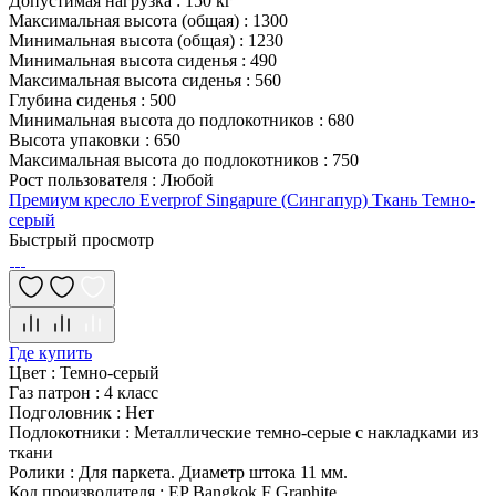
Допустимая нагрузка
:
150 кг
Максимальная высота (общая)
:
1300
Минимальная высота (общая)
:
1230
Минимальная высота сиденья
:
490
Максимальная высота сиденья
:
560
Глубина сиденья
:
500
Минимальная высота до подлокотников
:
680
Высота упаковки
:
650
Максимальная высота до подлокотников
:
750
Рост пользователя
:
Любой
Премиум кресло Everprof Singapure (Сингапур) Ткань Темно-
серый
Быстрый просмотр
Где купить
Цвет
:
Темно-серый
Газ патрон
:
4 класс
Подголовник
:
Нет
Подлокотники
:
Металлические темно-серые с накладками из
ткани
Ролики
:
Для паркета. Диаметр штока 11 мм.
Код производителя
:
EP Bangkok F Graphite