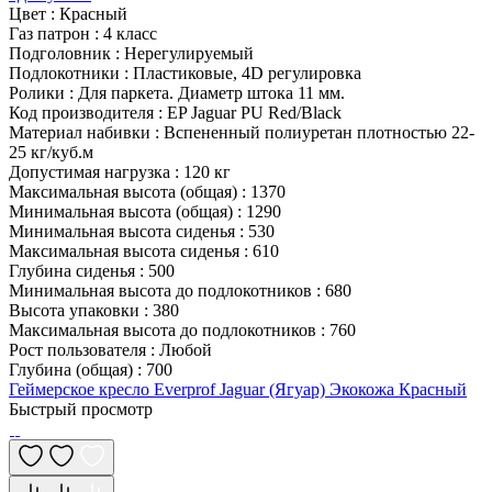
Цвет
:
Красный
Газ патрон
:
4 класс
Подголовник
:
Нерегулируемый
Подлокотники
:
Пластиковые, 4D регулировка
Ролики
:
Для паркета. Диаметр штока 11 мм.
Код производителя
:
EP Jaguar PU Red/Black
Материал набивки
:
Вспененный полиуретан плотностью 22-
25 кг/куб.м
Допустимая нагрузка
:
120 кг
Максимальная высота (общая)
:
1370
Минимальная высота (общая)
:
1290
Минимальная высота сиденья
:
530
Максимальная высота сиденья
:
610
Глубина сиденья
:
500
Минимальная высота до подлокотников
:
680
Высота упаковки
:
380
Максимальная высота до подлокотников
:
760
Рост пользователя
:
Любой
Глубина (общая)
:
700
Геймерское кресло Everprof Jaguar (Ягуар) Экокожа Красный
Быстрый просмотр