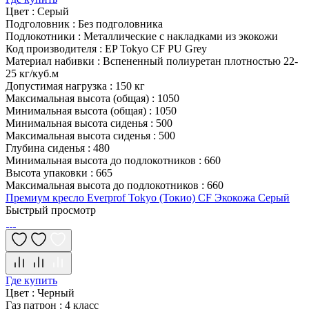
Цвет
:
Серый
Подголовник
:
Без подголовника
Подлокотники
:
Металлические с накладками из экокожи
Код производителя
:
EP Tokyo CF PU Grey
Материал набивки
:
Вспененный полиуретан плотностью 22-
25 кг/куб.м
Допустимая нагрузка
:
150 кг
Максимальная высота (общая)
:
1050
Минимальная высота (общая)
:
1050
Минимальная высота сиденья
:
500
Максимальная высота сиденья
:
500
Глубина сиденья
:
480
Минимальная высота до подлокотников
:
660
Высота упаковки
:
665
Максимальная высота до подлокотников
:
660
Премиум кресло Everprof Tokyo (Токио) CF Экокожа Серый
Быстрый просмотр
Где купить
Цвет
:
Черный
Газ патрон
:
4 класс