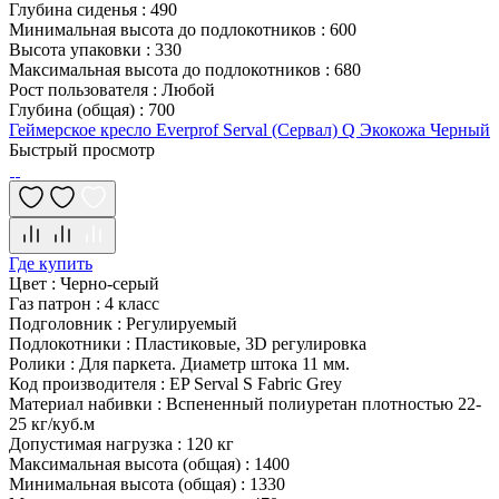
Глубина сиденья
:
490
Минимальная высота до подлокотников
:
600
Высота упаковки
:
330
Максимальная высота до подлокотников
:
680
Рост пользователя
:
Любой
Глубина (общая)
:
700
Геймерское кресло Everprof Serval (Сервал) Q Экокожа Черный
Быстрый просмотр
Где купить
Цвет
:
Черно-серый
Газ патрон
:
4 класс
Подголовник
:
Регулируемый
Подлокотники
:
Пластиковые, 3D регулировка
Ролики
:
Для паркета. Диаметр штока 11 мм.
Код производителя
:
EP Serval S Fabric Grey
Материал набивки
:
Вспененный полиуретан плотностью 22-
25 кг/куб.м
Допустимая нагрузка
:
120 кг
Максимальная высота (общая)
:
1400
Минимальная высота (общая)
:
1330