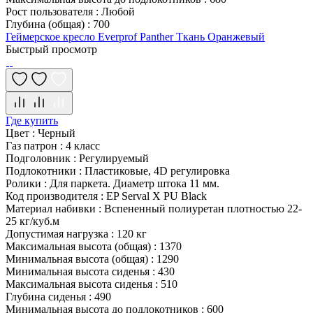
Рост пользователя
:
Любой
Глубина (общая)
:
700
Геймерское кресло Everprof Panther Ткань Оранжевый
Быстрый просмотр
Где купить
Цвет
:
Черный
Газ патрон
:
4 класс
Подголовник
:
Регулируемый
Подлокотники
:
Пластиковые, 4D регулировка
Ролики
:
Для паркета. Диаметр штока 11 мм.
Код производителя
:
EP Serval X PU Black
Материал набивки
:
Вспененный полиуретан плотностью 22-
25 кг/куб.м
Допустимая нагрузка
:
120 кг
Максимальная высота (общая)
:
1370
Минимальная высота (общая)
:
1290
Минимальная высота сиденья
:
430
Максимальная высота сиденья
:
510
Глубина сиденья
:
490
Минимальная высота до подлокотников
:
600