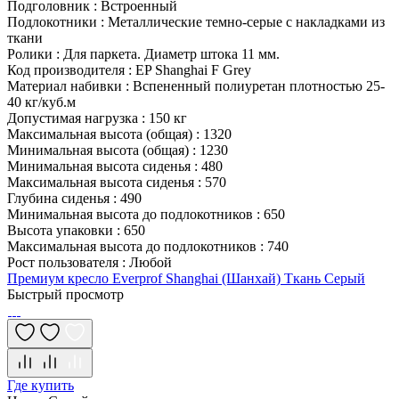
Подголовник
:
Встроенный
Подлокотники
:
Металлические темно-серые с накладками из
ткани
Ролики
:
Для паркета. Диаметр штока 11 мм.
Код производителя
:
EP Shanghai F Grey
Материал набивки
:
Вспененный полиуретан плотностью 25-
40 кг/куб.м
Допустимая нагрузка
:
150 кг
Максимальная высота (общая)
:
1320
Минимальная высота (общая)
:
1230
Минимальная высота сиденья
:
480
Максимальная высота сиденья
:
570
Глубина сиденья
:
490
Минимальная высота до подлокотников
:
650
Высота упаковки
:
650
Максимальная высота до подлокотников
:
740
Рост пользователя
:
Любой
Премиум кресло Everprof Shanghai (Шанхай) Ткань Серый
Быстрый просмотр
Где купить