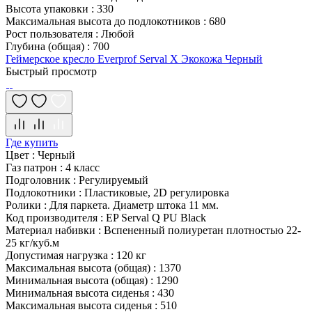
Высота упаковки
:
330
Максимальная высота до подлокотников
:
680
Рост пользователя
:
Любой
Глубина (общая)
:
700
Геймерское кресло Everprof Serval X Экокожа Черный
Быстрый просмотр
Где купить
Цвет
:
Черный
Газ патрон
:
4 класс
Подголовник
:
Регулируемый
Подлокотники
:
Пластиковые, 2D регулировка
Ролики
:
Для паркета. Диаметр штока 11 мм.
Код производителя
:
EP Serval Q PU Black
Материал набивки
:
Вспененный полиуретан плотностью 22-
25 кг/куб.м
Допустимая нагрузка
:
120 кг
Максимальная высота (общая)
:
1370
Минимальная высота (общая)
:
1290
Минимальная высота сиденья
:
430
Максимальная высота сиденья
:
510