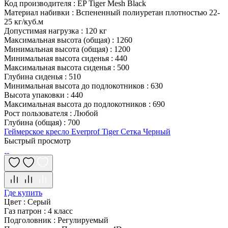
Код производителя
:
EP Tiger Mesh Black
Материал набивки
:
Вспененный полиуретан плотностью 22-
25 кг/куб.м
Допустимая нагрузка
:
120 кг
Максимальная высота (общая)
:
1260
Минимальная высота (общая)
:
1200
Минимальная высота сиденья
:
440
Максимальная высота сиденья
:
500
Глубина сиденья
:
510
Минимальная высота до подлокотников
:
630
Высота упаковки
:
440
Максимальная высота до подлокотников
:
690
Рост пользователя
:
Любой
Глубина (общая)
:
700
Геймерское кресло Everprof Tiger Сетка Черный
Быстрый просмотр
Где купить
Цвет
:
Серый
Газ патрон
:
4 класс
Подголовник
:
Регулируемый