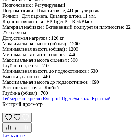
Подголовник
:
Регулируемый
Подлокотники
:
Пластиковые, 4D регулировка
Ролики
:
Для паркета. Диаметр штока 11 мм.
Код производителя
:
EP Tiger PU Red/Black
Материал набивки
:
Вспененный полиуретан плотностью 22-
25 кг/куб.м
Допустимая нагрузка
:
120 кг
Максимальная высота (общая)
:
1260
Минимальная высота (общая)
:
1200
Минимальная высота сиденья
:
440
Максимальная высота сиденья
:
500
Глубина сиденья
:
510
Минимальная высота до подлокотников
:
630
Высота упаковки
:
440
Максимальная высота до подлокотников
:
690
Рост пользователя
:
Любой
Глубина (общая)
:
700
Геймерское кресло Everprof Tiger Экокожа Красный
Быстрый просмотр
Где купить