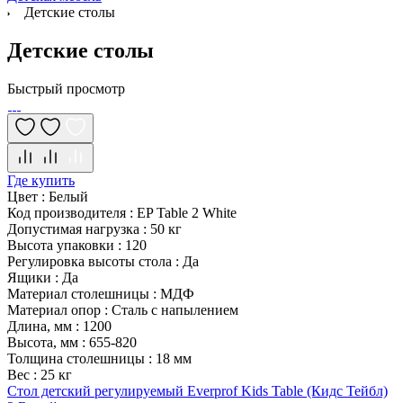
Детские столы
Детские столы
Быстрый просмотр
Где купить
Цвет
:
Белый
Код производителя
:
EP Table 2 White
Допустимая нагрузка
:
50 кг
Высота упаковки
:
120
Регулировка высоты стола
:
Да
Ящики
:
Да
Материал столешницы
:
МДФ
Материал опор
:
Сталь с напылением
Длина, мм
:
1200
Высота, мм
:
655-820
Толщина столешницы
:
18 мм
Вес
:
25 кг
Стол детский регулируемый Everprof Kids Table (Кидс Тейбл)