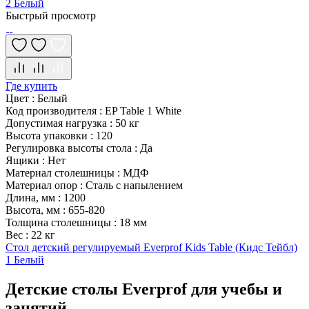
2 Белый
Быстрый просмотр
Где купить
Цвет
:
Белый
Код производителя
:
EP Table 1 White
Допустимая нагрузка
:
50 кг
Высота упаковки
:
120
Регулировка высоты стола
:
Да
Ящики
:
Нет
Материал столешницы
:
МДФ
Материал опор
:
Сталь с напылением
Длина, мм
:
1200
Высота, мм
:
655-820
Толщина столешницы
:
18 мм
Вес
:
22 кг
Стол детский регулируемый Everprof Kids Table (Кидс Тейбл)
1 Белый
Детские столы Everprof для учебы и
занятий