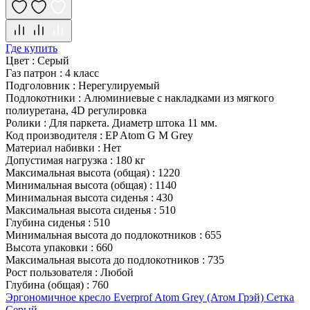
Где купить
Цвет
:
Серый
Газ патрон
:
4 класс
Подголовник
:
Нерегулируемый
Подлокотники
:
Алюминиевые с накладками из мягкого
полиуретана, 4D регулировка
Ролики
:
Для паркета. Диаметр штока 11 мм.
Код производителя
:
EP Atom G M Grey
Материал набивки
:
Нет
Допустимая нагрузка
:
180 кг
Максимальная высота (общая)
:
1220
Минимальная высота (общая)
:
1140
Минимальная высота сиденья
:
430
Максимальная высота сиденья
:
510
Глубина сиденья
:
510
Минимальная высота до подлокотников
:
655
Высота упаковки
:
660
Максимальная высота до подлокотников
:
735
Рост пользователя
:
Любой
Глубина (общая)
:
760
Эргономичное кресло Everprof Atom Grey (Атом Грэй) Сетка
Серый