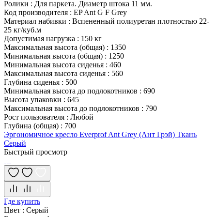
Ролики
:
Для паркета. Диаметр штока 11 мм.
Код производителя
:
EP Ant G F Grey
Материал набивки
:
Вспененный полиуретан плотностью 22-
25 кг/куб.м
Допустимая нагрузка
:
150 кг
Максимальная высота (общая)
:
1350
Минимальная высота (общая)
:
1250
Минимальная высота сиденья
:
460
Максимальная высота сиденья
:
560
Глубина сиденья
:
500
Минимальная высота до подлокотников
:
690
Высота упаковки
:
645
Максимальная высота до подлокотников
:
790
Рост пользователя
:
Любой
Глубина (общая)
:
700
Эргономичное кресло Everprof Ant Grey (Ант Грэй) Ткань
Серый
Быстрый просмотр
Где купить
Цвет
:
Серый