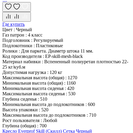
Где купить
Цвет
:
Черный
Газ патрон
:
4 класс
Подголовник
:
Регулируемый
Подлокотники
:
Пластиковые
Ролики
:
Для паркета. Диаметр штока 11 мм.
Код производителя
:
EP-skill-mesh-black
Материал набивки
:
Вспененный полиуретан плотностью 22-
25 кг/куб.м
Допустимая нагрузка
:
120 кг
Максимальная высота (общая)
:
1270
Минимальная высота (общая)
:
1160
Минимальная высота сиденья
:
420
Максимальная высота сиденья
:
530
Глубина сиденья
:
510
Минимальная высота до подлокотников
:
600
Высота упаковки
:
520
Максимальная высота до подлокотников
:
710
Рост пользователя
:
Любой
Глубина (общая)
:
700
Кресло Everprof Skill (Скилл) Сетка Черный