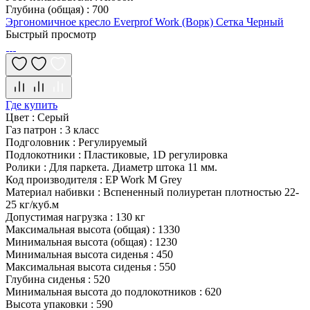
Глубина (общая)
:
700
Эргономичное кресло Everprof Work (Ворк) Сетка Черный
Быстрый просмотр
Где купить
Цвет
:
Серый
Газ патрон
:
3 класс
Подголовник
:
Регулируемый
Подлокотники
:
Пластиковые, 1D регулировка
Ролики
:
Для паркета. Диаметр штока 11 мм.
Код производителя
:
EP Work M Grey
Материал набивки
:
Вспененный полиуретан плотностью 22-
25 кг/куб.м
Допустимая нагрузка
:
130 кг
Максимальная высота (общая)
:
1330
Минимальная высота (общая)
:
1230
Минимальная высота сиденья
:
450
Максимальная высота сиденья
:
550
Глубина сиденья
:
520
Минимальная высота до подлокотников
:
620
Высота упаковки
:
590