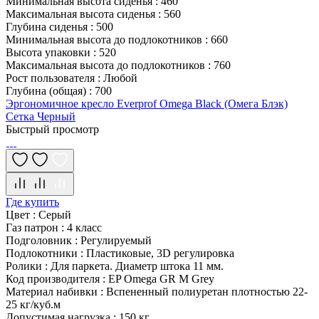
Минимальная высота сиденья
:
460
Максимальная высота сиденья
:
560
Глубина сиденья
:
500
Минимальная высота до подлокотников
:
660
Высота упаковки
:
520
Максимальная высота до подлокотников
:
760
Рост пользователя
:
Любой
Глубина (общая)
:
700
Эргономичное кресло Everprof Omega Black (Омега Блэк)
Сетка Черный
Быстрый просмотр
Где купить
Цвет
:
Серый
Газ патрон
:
4 класс
Подголовник
:
Регулируемый
Подлокотники
:
Пластиковые, 3D регулировка
Ролики
:
Для паркета. Диаметр штока 11 мм.
Код производителя
:
EP Omega GR M Grey
Материал набивки
:
Вспененный полиуретан плотностью 22-
25 кг/куб.м
Допустимая нагрузка
:
150 кг