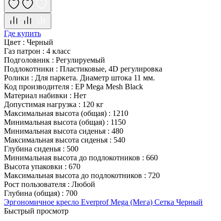
Где купить
Цвет
:
Черный
Газ патрон
:
4 класс
Подголовник
:
Регулируемый
Подлокотники
:
Пластиковые, 4D регулировка
Ролики
:
Для паркета. Диаметр штока 11 мм.
Код производителя
:
EP Mega Mesh Black
Материал набивки
:
Нет
Допустимая нагрузка
:
120 кг
Максимальная высота (общая)
:
1210
Минимальная высота (общая)
:
1150
Минимальная высота сиденья
:
480
Максимальная высота сиденья
:
540
Глубина сиденья
:
500
Минимальная высота до подлокотников
:
660
Высота упаковки
:
670
Максимальная высота до подлокотников
:
720
Рост пользователя
:
Любой
Глубина (общая)
:
700
Эргономичное кресло Everprof Mega (Мега) Сетка Черный
Быстрый просмотр