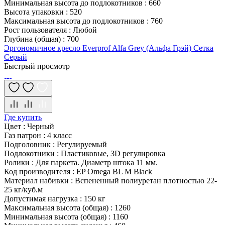
Минимальная высота до подлокотников
:
660
Высота упаковки
:
520
Максимальная высота до подлокотников
:
760
Рост пользователя
:
Любой
Глубина (общая)
:
700
Эргономичное кресло Everprof Alfa Grey (Альфа Грэй) Сетка
Серый
Быстрый просмотр
Где купить
Цвет
:
Черный
Газ патрон
:
4 класс
Подголовник
:
Регулируемый
Подлокотники
:
Пластиковые, 3D регулировка
Ролики
:
Для паркета. Диаметр штока 11 мм.
Код производителя
:
EP Omega BL M Black
Материал набивки
:
Вспененный полиуретан плотностью 22-
25 кг/куб.м
Допустимая нагрузка
:
150 кг
Максимальная высота (общая)
:
1260
Минимальная высота (общая)
:
1160