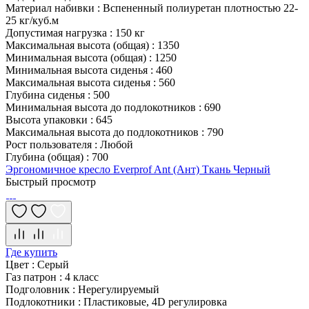
Материал набивки
:
Вспененный полиуретан плотностью 22-
25 кг/куб.м
Допустимая нагрузка
:
150 кг
Максимальная высота (общая)
:
1350
Минимальная высота (общая)
:
1250
Минимальная высота сиденья
:
460
Максимальная высота сиденья
:
560
Глубина сиденья
:
500
Минимальная высота до подлокотников
:
690
Высота упаковки
:
645
Максимальная высота до подлокотников
:
790
Рост пользователя
:
Любой
Глубина (общая)
:
700
Эргономичное кресло Everprof Ant (Ант) Ткань Черный
Быстрый просмотр
Где купить
Цвет
:
Серый
Газ патрон
:
4 класс
Подголовник
:
Нерегулируемый
Подлокотники
:
Пластиковые, 4D регулировка