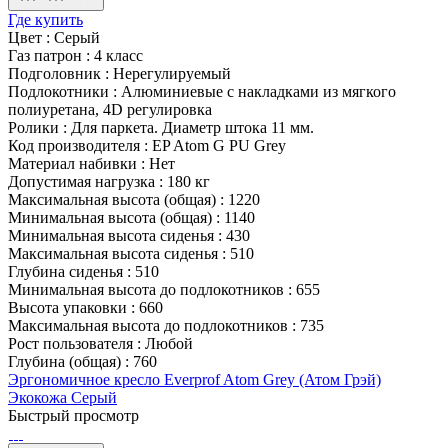
Где купить
Цвет
:
Серый
Газ патрон
:
4 класс
Подголовник
:
Нерегулируемый
Подлокотники
:
Алюминиевые с накладками из мягкого
полиуретана, 4D регулировка
Ролики
:
Для паркета. Диаметр штока 11 мм.
Код производителя
:
EP Atom G PU Grey
Материал набивки
:
Нет
Допустимая нагрузка
:
180 кг
Максимальная высота (общая)
:
1220
Минимальная высота (общая)
:
1140
Минимальная высота сиденья
:
430
Максимальная высота сиденья
:
510
Глубина сиденья
:
510
Минимальная высота до подлокотников
:
655
Высота упаковки
:
660
Максимальная высота до подлокотников
:
735
Рост пользователя
:
Любой
Глубина (общая)
:
760
Эргономичное кресло Everprof Atom Grey (Атом Грэй)
Экокожа Серый
Быстрый просмотр