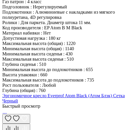
Газ патрон
:
4 класс
Подголовник
:
Нерегулируемый
Подлокотники
:
Алюминиевые с накладками из мягкого
полиуретана, 4D регулировка
Ролики
:
Для паркета. Диаметр штока 11 мм.
Код производителя
:
EP Atom B M Black
Материал набивки
:
Нет
Допустимая нагрузка
:
180 кг
Максимальная высота (общая)
:
1220
Минимальная высота (общая)
:
1140
Минимальная высота сиденья
:
430
Максимальная высота сиденья
:
510
Глубина сиденья
:
510
Минимальная высота до подлокотников
:
655
Высота упаковки
:
660
Максимальная высота до подлокотников
:
735
Рост пользователя
:
Любой
Глубина (общая)
:
760
Эргономичное кресло Everprof Atom Black (Атом Блэк) Сетка
Черный
Быстрый просмотр