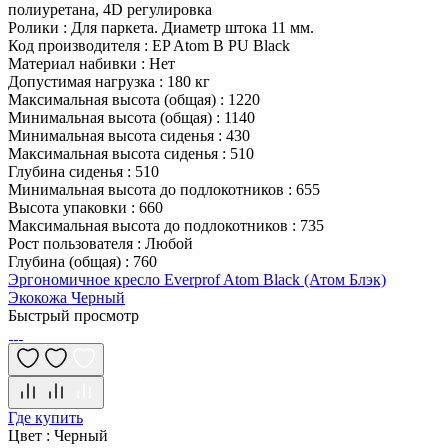
полиуретана, 4D регулировка
Ролики
:
Для паркета. Диаметр штока 11 мм.
Код производителя
:
EP Atom B PU Black
Материал набивки
:
Нет
Допустимая нагрузка
:
180 кг
Максимальная высота (общая)
:
1220
Минимальная высота (общая)
:
1140
Минимальная высота сиденья
:
430
Максимальная высота сиденья
:
510
Глубина сиденья
:
510
Минимальная высота до подлокотников
:
655
Высота упаковки
:
660
Максимальная высота до подлокотников
:
735
Рост пользователя
:
Любой
Глубина (общая)
:
760
Эргономичное кресло Everprof Atom Black (Атом Блэк)
Экокожа Черный
Быстрый просмотр
Где купить
Цвет
:
Черный