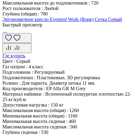
Максимальная высота до подлокотников
:
720
Рост пользователя
:
Любой
Глубина (общая)
:
700
Эргономичное кресло Everprof Work (Ворк) Сетка Серый
Быстрый просмотр
Где купить
Цвет
:
Серый
Газ патрон
:
4 класс
Подголовник
:
Регулируемый
Подлокотники
:
Пластиковые, 3D регулировка
Ролики
:
Для паркета. Диаметр штока 11 мм.
Код производителя
:
EP Alfa GR M Grey
Материал набивки
:
Вспененный полиуретан плотностью 22-
25 кг/куб.м
Допустимая нагрузка
:
150 кг
Максимальная высота (общая)
:
1260
Минимальная высота (общая)
:
1160
Минимальная высота сиденья
:
460
Максимальная высота сиденья
:
560
Глубина сиденья
:
530