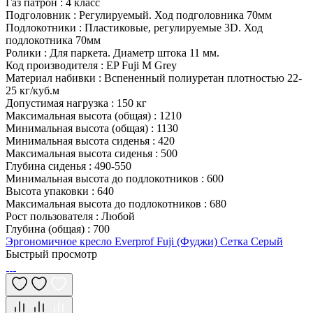
Газ патрон
:
4 класс
Подголовник
:
Регулируемый. Ход подголовника 70мм
Подлокотники
:
Пластиковые, регулируемые 3D. Ход
подлокотника 70мм
Ролики
:
Для паркета. Диаметр штока 11 мм.
Код производителя
:
EP Fuji M Grey
Материал набивки
:
Вспененный полиуретан плотностью 22-
25 кг/куб.м
Допустимая нагрузка
:
150 кг
Максимальная высота (общая)
:
1210
Минимальная высота (общая)
:
1130
Минимальная высота сиденья
:
420
Максимальная высота сиденья
:
500
Глубина сиденья
:
490-550
Минимальная высота до подлокотников
:
600
Высота упаковки
:
640
Максимальная высота до подлокотников
:
680
Рост пользователя
:
Любой
Глубина (общая)
:
700
Эргономичное кресло Everprof Fuji (Фуджи) Сетка Серый
Быстрый просмотр