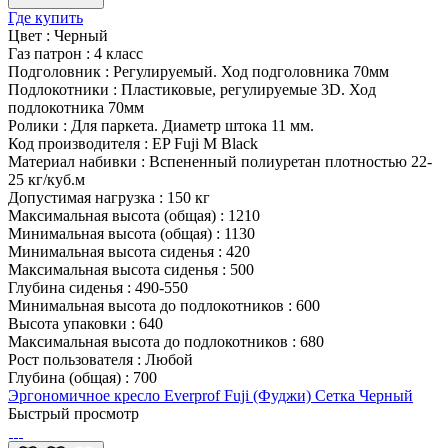
Где купить
Цвет
:
Черный
Газ патрон
:
4 класс
Подголовник
:
Регулируемый. Ход подголовника 70мм
Подлокотники
:
Пластиковые, регулируемые 3D. Ход
подлокотника 70мм
Ролики
:
Для паркета. Диаметр штока 11 мм.
Код производителя
:
EP Fuji M Black
Материал набивки
:
Вспененный полиуретан плотностью 22-
25 кг/куб.м
Допустимая нагрузка
:
150 кг
Максимальная высота (общая)
:
1210
Минимальная высота (общая)
:
1130
Минимальная высота сиденья
:
420
Максимальная высота сиденья
:
500
Глубина сиденья
:
490-550
Минимальная высота до подлокотников
:
600
Высота упаковки
:
640
Максимальная высота до подлокотников
:
680
Рост пользователя
:
Любой
Глубина (общая)
:
700
Эргономичное кресло Everprof Fuji (Фуджи) Сетка Черный
Быстрый просмотр